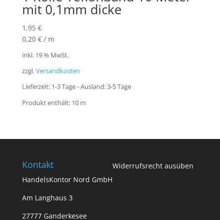
mit 0,1mm dicke
1,95
€
0,20
€
/
m
inkl. 19 % MwSt.
zzgl.
Versandkosten
Lieferzeit:
1-3 Tage - Ausland: 3-5 Tage
Produkt enthält: 10
m
Kontakt
Widerrufsrecht ausüben
HandelsKontor Nord GmbH
Am Langhaus 3
27777 Ganderkesee