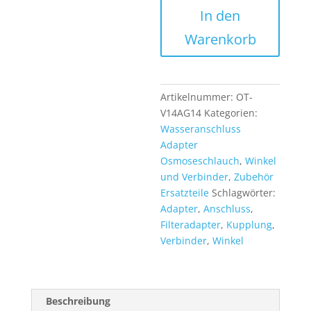
In den
Adapter
gerade
Warenkorb
1/4
Zoll
Fitting
für
Artikelnummer:
OT-
Osmoseanlagen
V14AG14
Kategorien:
und
Wasseranschluss
Ersatzfilter
Adapter
Menge
Osmoseschlauch
,
Winkel
und Verbinder
,
Zubehör
Ersatzteile
Schlagwörter:
Adapter
,
Anschluss
,
Filteradapter
,
Kupplung
,
Verbinder
,
Winkel
Beschreibung