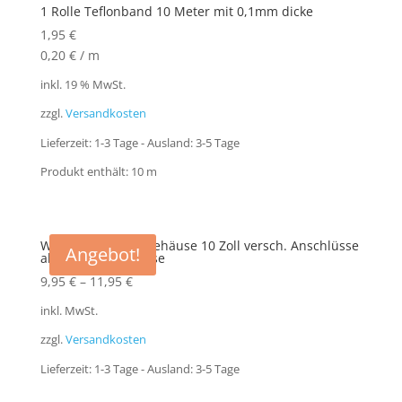
1 Rolle Teflonband 10 Meter mit 0,1mm dicke
1,95
€
0,20
€
/
m
inkl. 19 % MwSt.
zzgl.
Versandkosten
Lieferzeit:
1-3 Tage - Ausland: 3-5 Tage
Produkt enthält: 10
m
Wasserfilter Filtergehäuse 10 Zoll versch. Anschlüsse
Angebot!
als Vorfilter Gehäuse
9,95
€
–
11,95
€
inkl. MwSt.
zzgl.
Versandkosten
Lieferzeit:
1-3 Tage - Ausland: 3-5 Tage