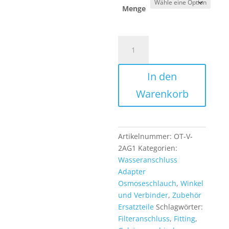
Menge
Filteranschluss
Wasserfilter
Verbinder
In den
Kupplung
1
Warenkorb
Zoll
Gewinde
Muffe
Anschluss
Artikelnummer:
OT-V-
für
2AG1
Kategorien:
Filtergehäuse
Wasseranschluss
Menge
Adapter
Osmoseschlauch
,
Winkel
und Verbinder
,
Zubehör
Ersatzteile
Schlagwörter:
Filteranschluss
,
Fitting
,