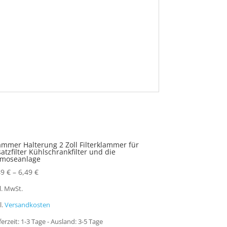
ammer Halterung 2 Zoll Filterklammer für
satzfilter Kühlschrankfilter und die
moseanlage
49
€
–
6,49
€
l. MwSt.
l.
Versandkosten
ferzeit:
1-3 Tage - Ausland: 3-5 Tage