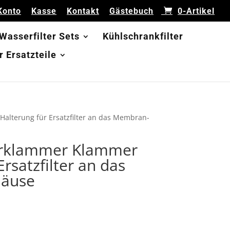
Konto
Kasse
Kontakt
Gästebuch
0-Artikel
 Wasserfilter Sets
Kühlschrankfilter
 Ersatzteile
Halterung für Ersatzfilter an das Membran-
terklammer Klammer
Ersatzfilter an das
äuse