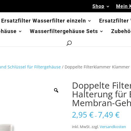
Shop
Mein 
Ersatzfilter Wasserfilter einzeln
Ersatzfilter
ehäuse
Wasserfiltergehäuse Sets
Zubehör
nd Schlüssel für Filtergehäuse
/ Doppelte Filterklammer Klammer 
Doppelte Fil
Halterung für 
Membran-Geh
2,95
€
7,49
€
–
inkl. MwSt.
zzgl.
Versandkosten