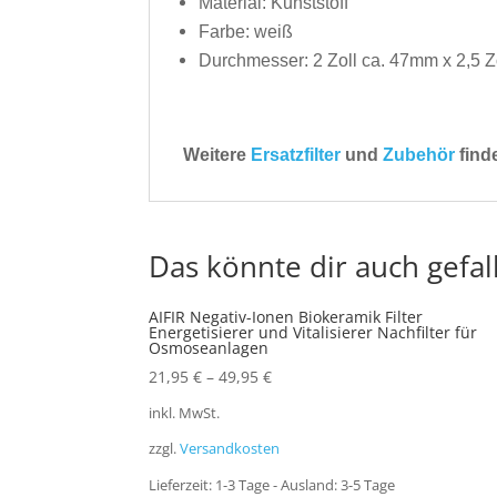
Material: Kunststoff
Farbe: weiß
Durchmesser: 2 Zoll ca. 47mm x 2,5 Z
Weitere
Ersatzfilter
und
Zubehör
find
Das könnte dir auch gefal
AIFIR Negativ-Ionen Biokeramik Filter
Energetisierer und Vitalisierer Nachfilter für
Osmoseanlagen
21,95
€
–
49,95
€
inkl. MwSt.
zzgl.
Versandkosten
Lieferzeit:
1-3 Tage - Ausland: 3-5 Tage