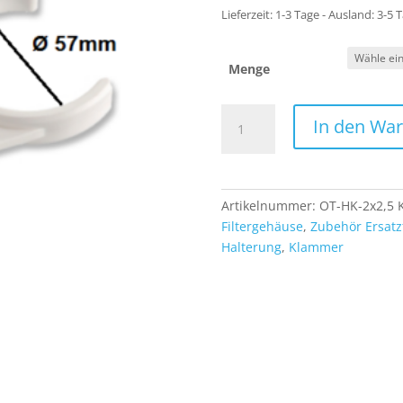
Lieferzeit:
1-3 Tage - Ausland: 3-5 
Menge
Doppelte
In den Wa
Filterklammer
Klammer
Halterung
für
Artikelnummer:
OT-HK-2x2,5
Ersatzfilter
Filtergehäuse
,
Zubehör Ersatzt
an
Halterung
,
Klammer
das
Membran-
Gehäuse
Menge