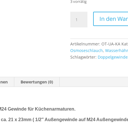
3 vorrätig
Wasserhahn
In den Wa
Adapter
Anschluss
mit
M24
Artikelnummer:
OT-UA-KA
Kat
Gewinde
Osmoseschlauch
,
Wasserhähn
für
Schlagwörter:
Doppelgewinde
Küchenarmaturen
Menge
onen
Bewertungen (0)
M24 Gewinde für Küchenarmaturen.
ca. 21 x 23mm (
1/2″ Außengewinde auf M24 Außengewind