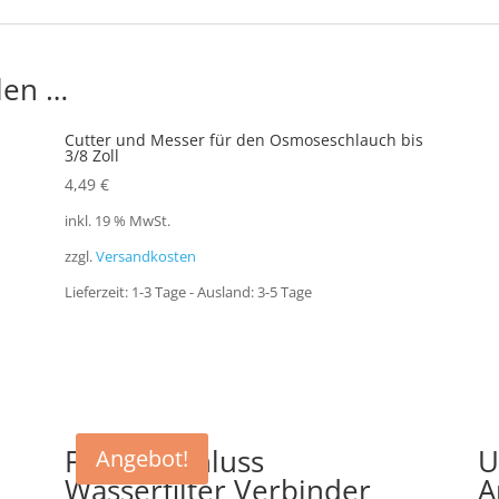
len …
Cutter und Messer für den Osmoseschlauch bis
3/8 Zoll
4,49
€
inkl. 19 % MwSt.
zzgl.
Versandkosten
Lieferzeit:
1-3 Tage - Ausland: 3-5 Tage
Filteranschluss
U
Angebot!
Wasserfilter Verbinder
A