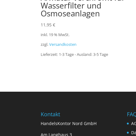
Wasserfilter und
Osmoseanlagen
11,95
€
inkl. 19 % MwSt.
zzgl.
Versandkosten
Lieferzeit:
1-3 Tage - Ausland: 3-5 Tage
Kontakt
FA
HandelsKontor Nord GmbH
A
Da
Am Langhaus 3