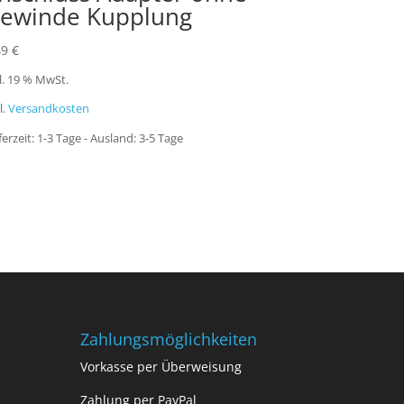
ewinde Kupplung
49
€
l. 19 % MwSt.
l.
Versandkosten
ferzeit:
1-3 Tage - Ausland: 3-5 Tage
Zahlungsmöglichkeiten
Vorkasse per Überweisung
Zahlung per PayPal