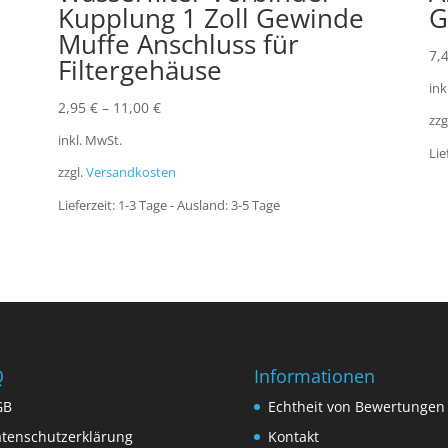
Kupplung 1 Zoll Gewinde
G
Muffe Anschluss für
7,
Filtergehäuse
ink
2,95
€
–
11,00
€
zzg
inkl. MwSt.
Lie
zzgl.
Versandkosten
Lieferzeit:
1-3 Tage - Ausland: 3-5 Tage
Q
Informationen
GB
Echtheit von Bewertungen
tenschutzerklärung
Kontakt