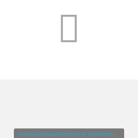

Planet-Aqua Wasserfiltertechnik
Wasserfilter