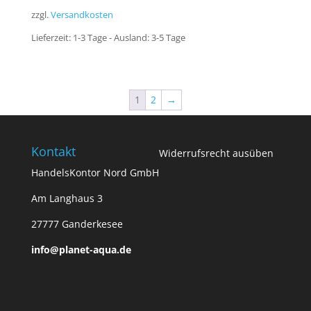
zzgl.
Versandkosten
Lieferzeit:
1-3 Tage - Ausland: 3-5 Tage
1
2
→
Kontakt
Widerrufsrecht ausüben
HandelsKontor Nord GmbH
Am Langhaus 3
27777 Ganderkesee
info@planet-aqua.de