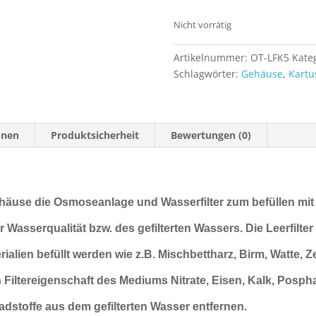
Nicht vorrätig
Artikelnummer:
OT-LFK5
Kate
Schlagwörter:
Gehäuse
,
Kartu
onen
Produktsicherheit
Bewertungen (0)
rgehäuse die Osmoseanlage und Wasserfilter zum befüllen mi
r Wasserqualität bzw. des gefilterten Wassers.
Die Leerfilte
rialien befüllt werden wie z.B. Mischbettharz, Birm, Watte, Z
h Filtereigenschaft des Mediums Nitrate,
Eisen, Kalk, Pospha
stoffe aus dem gefilterten Wasser entfernen.