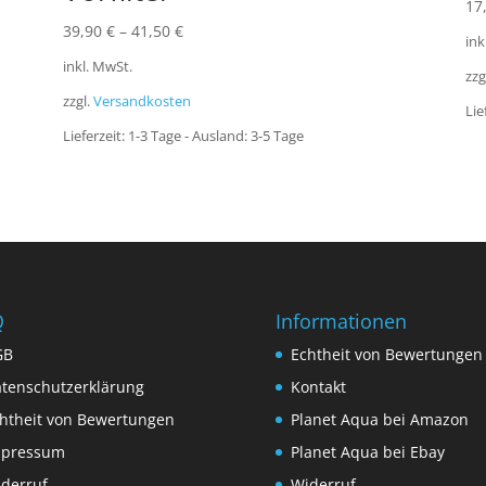
17
39,90
€
–
41,50
€
ink
inkl. MwSt.
zzg
zzgl.
Versandkosten
Lie
Lieferzeit:
1-3 Tage - Ausland: 3-5 Tage
Q
Informationen
GB
Echtheit von Bewertungen
tenschutzerklärung
Kontakt
htheit von Bewertungen
Planet Aqua bei Amazon
mpressum
Planet Aqua bei Ebay
derruf
Widerruf