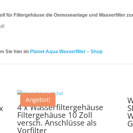
Zoll für Filtergehäuse die Osmoseanlage und Wasserfilter zu
oll
en Sie hier im
Planet-Aqua Wasserfilter – Shop
W
Angebot!
4 x Wasserfiltergehäuse
x
S
Filtergehäuse 10 Zoll
W
versch. Anschlüsse als
G
Vorfilter