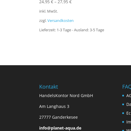
24,95
€
–
27,95
€
inkl. MwSt.
zzgl.
Versandkosten
Lieferzeit:
1-3 Tage - Ausland: 3-5 Tage
Kontakt
FA
HandelsKontor Nord GmbH
A
Da
Am Langhaus 3
Ec
27777 Ganderkesee
I
info@planet-aqua.de
Wi