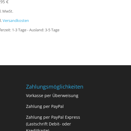
,95
€
l. MwSt.
l.
Versandkosten
ferzeit:
1-3 Tage - Ausland: 3-5 Tage
Zahlungsmöglichkeiten
Vorkasse per Überweisung
Zahlung per PayPal
Zahlung per PayPal Express
(Lastschrift Debit- oder
Kreditkarte)