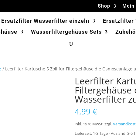
Shop
Mein
Ersatzfilter Wasserfilter einzeln
Ersatzfilter
ehäuse
Wasserfiltergehäuse Sets
Zubehör
e
/ Leerfilter Kartusche 5 Zoll für Filtergehäuse die Osmoseanlage 
Leerfilter Kart
Filtergehäuse
Wasserfilter z
4,99
€
inkl. 19 % MwSt.
zzgl.
Versandkost
Lieferzeit:
1-3 Tage - Ausland: 3-5 