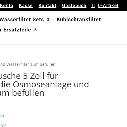
 Konto
Kasse
Kontakt
Gästebuch
0-Artikel
 Wasserfilter Sets
Kühlschrankfilter
 Ersatzteile
und Wasserfilter zum befüllen
usche 5 Zoll für
 die Osmoseanlage und
um befüllen
en
Tage