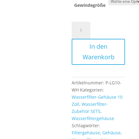
Gewindegröße
Wasserfilter
Filtergehäuse
10
In den
Zoll
versch.
Warenkorb
Anschlüsse
mit
Wandhalter
als
Artikelnummer:
P-LG10-
Vorfilter
WH
Kategorien:
Gehäuse
Wasserfilter-Gehäuse 10
Menge
Zoll
,
Wasserfilter-
Zubehör SETS
,
Wasserfiltergehäuse
Schlagwörter:
Filtergehäuse
,
Gehäuse
,