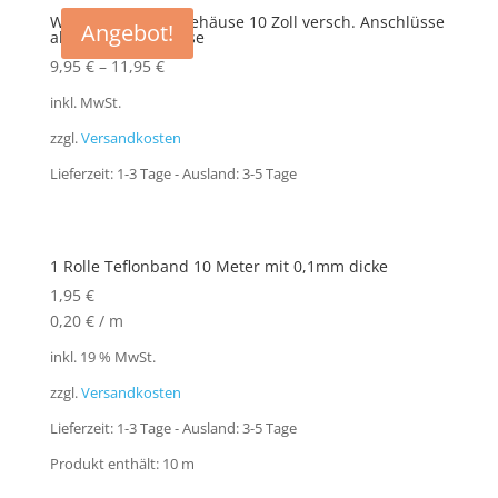
Wasserfilter Filtergehäuse 10 Zoll versch. Anschlüsse
Angebot!
als Vorfilter Gehäuse
9,95
€
–
11,95
€
inkl. MwSt.
zzgl.
Versandkosten
Lieferzeit:
1-3 Tage - Ausland: 3-5 Tage
1 Rolle Teflonband 10 Meter mit 0,1mm dicke
1,95
€
0,20
€
/
m
inkl. 19 % MwSt.
zzgl.
Versandkosten
Lieferzeit:
1-3 Tage - Ausland: 3-5 Tage
Produkt enthält: 10
m