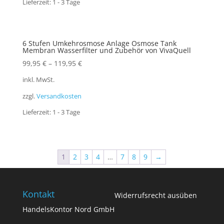
Lieferzeit:
1 - 3 Tage
6 Stufen Umkehrosmose Anlage Osmose Tank
Membran Wasserfilter und Zubehör von VivaQuell
99,95
€
–
119,95
€
inkl. MwSt.
zzgl.
Versandkosten
Lieferzeit:
1 - 3 Tage
1
2
3
4
…
7
8
9
→
Kontakt
Widerrufsrecht ausüben
HandelsKontor Nord GmbH