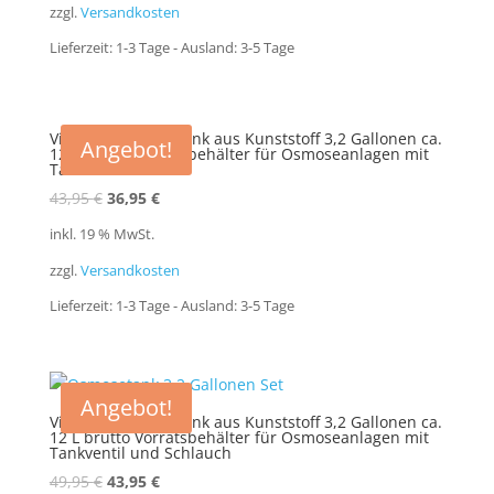
zzgl.
Versandkosten
39,95 €
32,95 €.
Lieferzeit:
1-3 Tage - Ausland: 3-5 Tage
VivaQuell Wassertank aus Kunststoff 3,2 Gallonen ca.
Angebot!
12 L brutto Vorratsbehälter für Osmoseanlagen mit
Tankventil
Ursprünglicher
Aktueller
43,95
€
36,95
€
Preis
Preis
inkl. 19 % MwSt.
war:
ist:
zzgl.
Versandkosten
43,95 €
36,95 €.
Lieferzeit:
1-3 Tage - Ausland: 3-5 Tage
Angebot!
VivaQuell Wassertank aus Kunststoff 3,2 Gallonen ca.
12 L brutto Vorratsbehälter für Osmoseanlagen mit
Tankventil und Schlauch
Ursprünglicher
Aktueller
49,95
€
43,95
€