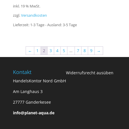
Preis
Preis
inkl. 19 % MwSt.
war:
ist:
zzgl.
Versandkosten
49,95 €
43,95 €.
Lieferzeit:
1-3 Tage - Ausland: 3-5 Tage
←
1
2
3
4
5
…
7
8
9
→
Kontakt
Widerrufsrecht ausüben
HandelsKontor Nord GmbH
Am Langhaus 3
27777 Ganderkesee
info@planet-aqua.de