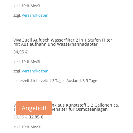
inkl. 19 % MwSt.
zzgl.
Versandkosten
VivaQuell Auftisch Wasserfilter 2 in 1 Stufen Filter
mit Auslaufhahn und Wasserhahnadapter
34,95
€
inkl. 19 % MwSt.
zzgl.
Versandkosten
Lieferzeit:
Lieferzeit: 1-3 Tage - Ausland: 3-5 Tage
VivaQuell Wassertank aus Kunststoff 3,2 Gallonen ca.
Angebot!
12 L brutto Vorratsbehälter für Osmoseanlagen
Ursprünglicher
Aktueller
39,95
€
32,95
€
Preis
Preis
inkl. 19 % MwSt.
war:
ist: