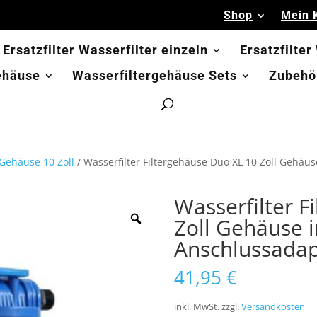
Shop
Mein 
Ersatzfilter Wasserfilter einzeln
Ersatzfilter
ehäuse
Wasserfiltergehäuse Sets
Zubehör
-Gehäuse 10 Zoll
/ Wasserfilter Filtergehäuse Duo XL 10 Zoll Gehä
Wasserfilter F
Zoll Gehäuse 
Anschlussadap
41,95
€
inkl. MwSt.
zzgl.
Versandkosten