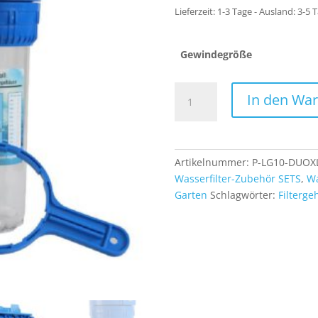
Lieferzeit:
1-3 Tage - Ausland: 3-5 
Gewindegröße
Wasserfilter
In den Wa
Filtergehäuse
Duo
XL
10
Artikelnummer:
P-LG10-DUOX
Zoll
Wasserfilter-Zubehör SETS
,
Wa
Gehäuse
Garten
Schlagwörter:
Filterge
inkl
Wandhalterung
Anschlussadapter
und
Schlüssel
Menge