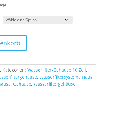
Tage
renkorb
L
Kategorien:
Wasserfilter-Gehäuse 10 Zoll
,
sserfiltergehäuse
,
Wasserfiltersysteme Haus
häuse
,
Gehäuse
,
Wasserfiltergehäuse