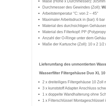
Maße (Höhe x Durchmesser): 305mm
Durchmesser des Gewindes (Zoll):
Wä
Arbeitstemperatur °C: von 2 – 45°
Maximaler Arbeitsdruck in (bar): 6 bar
Material des durchsichtigen Gehäuses:
Material des Filterkopf: PP (Polypropy
Anzahl der O-Ringe unter dem Gehäu
Maße der Kartusche (Zoll): 10 x 2 1/2 
Lieferumfang des unmontierten Wasser
Wasserfilter Filtergehäuse Duo XL 1
2 x dreiteiliges Filtergehäuse 10 Zol
3 x kunststoff Adapter Anschluss sch
1 x doppelte Wandhalterung ohne Sc
1 x Filterschlüssel Montageschlüssel i