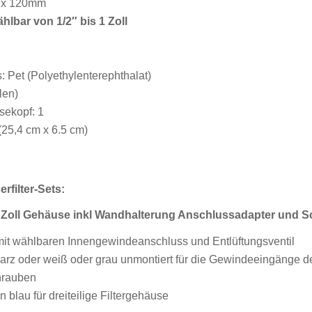
 x 120mm
hlbar von 1/2″ bis 1 Zoll
 Pet (Polyethylenterephthalat)
len)
sekopf: 1
(25,4 cm x 6.5 cm)
filter-Sets:
0 Zoll Gehäuse inkl Wandhalterung Anschlussadapter und S
l mit wählbaren Innengewindeanschluss und Entlüftungsventil
warz oder weiß oder grau unmontiert für die Gewindeeingänge d
hrauben
n blau für dreiteilige Filtergehäuse