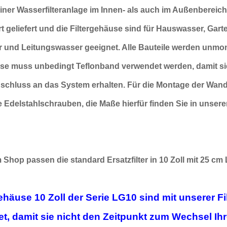
iner Wasserfilteranlage im
Innen- als auch im Außenbereic
t geliefert und
die Filtergehäuse sind für
Hauswasser,
Gart
 und Leitungswasser geeignet.
Alle Bauteile werden
unmonti
sse
muss unbedingt
Teflonband
verwendet
werden, damit si
Anschluss an das System
erhalten.
Für die Montage der Wand
e Edelstahlschrauben, die Maße
hierfür finden Sie in uns
Shop passen die standard Ersatzfilter in 10 Zoll mit 25 cm 
ehäuse 10 Zoll der Serie LG10 sind mit unserer Fi
et,
damit sie nicht den Zeitpunkt zum Wechsel Ihre