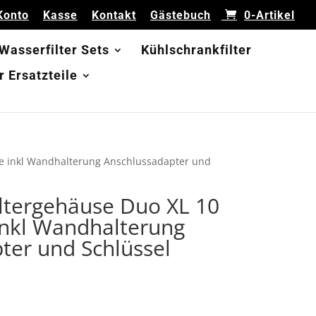
Konto
Kasse
Kontakt
Gästebuch
0-Artikel
 Wasserfilter Sets
Kühlschrankfilter
 Ersatzteile
use inkl Wandhalterung Anschlussadapter und
iltergehäuse Duo XL 10
inkl Wandhalterung
ter und Schlüssel