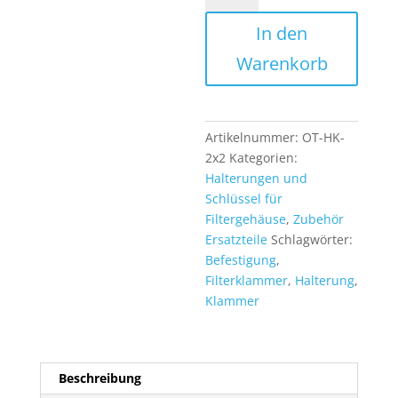
Klammer
In den
Halterung
für
Warenkorb
Ersatzfilter
wie
Mineralfilter
an
Artikelnummer:
OT-HK-
Osmoseanlagen
2x2
Kategorien:
Menge
Halterungen und
Schlüssel für
Filtergehäuse
,
Zubehör
Ersatzteile
Schlagwörter:
Befestigung
,
Filterklammer
,
Halterung
,
Klammer
Beschreibung