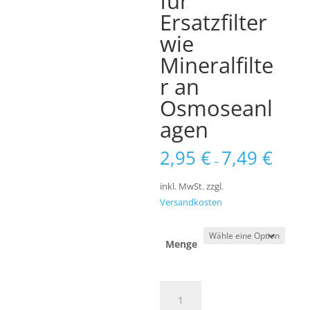
für
Ersatzfilter
wie
Mineralfilte
r an
Osmoseanl
agen
2,95
€
7,49
€
–
inkl. MwSt.
zzgl.
Versandkosten
Menge
Doppelte
Filterklammer