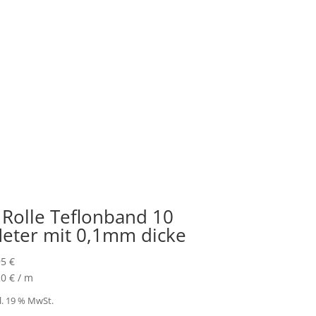
 Rolle Teflonband 10
eter mit 0,1mm dicke
95
€
20
€
/
m
l. 19 % MwSt.