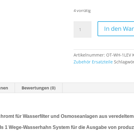
4 vorrätig
Klassische
In den Wa
Wasserhahn
Armatur
verchromt
für
Artikelnummer:
OT-WH-1LEV
Wasserfilter
Zubehör Ersatzteile
Schlagwör
und
Osmoseanlagen
Menge
onen
Bewertungen (0)
hromt für Wasserfilter und Osmoseanlagen aus veredeltem
ls 1 Wege-Wasserhahn System für die Ausgabe von produ