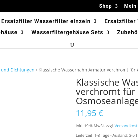
Shop
Mein
Ersatzfilter Wasserfilter einzeln
Ersatzfilter
ehäuse
Wasserfiltergehäuse Sets
Zubehör
 und Dichtungen
/ Klassische Wasserhahn Armatur verchromt für
Klassische Wa
verchromt für 
Osmoseanlag
11,95
€
inkl. 19 % MwSt.
zzgl.
Versandkost
Lieferzeit:
1-3 Tage - Ausland: 3-5 