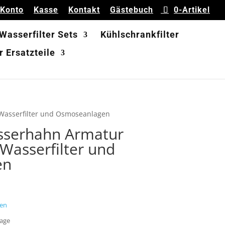
 Konto
Kasse
Kontakt
Gästebuch
0-Artikel
 Wasserfilter Sets
Kühlschrankfilter
 Ersatzteile
 Wasserfilter und Osmoseanlagen
sserhahn Armatur
Wasserfilter und
en
en
Tage