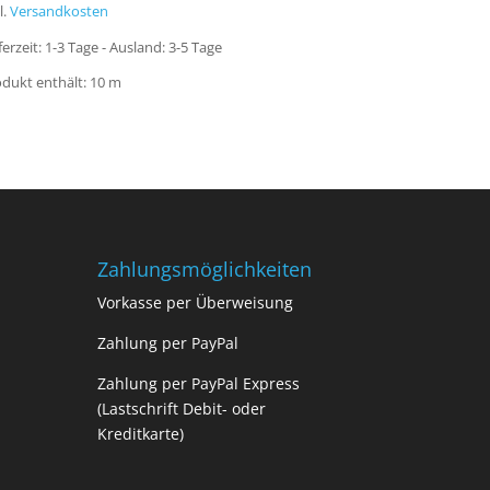
l.
Versandkosten
ferzeit:
1-3 Tage - Ausland: 3-5 Tage
dukt enthält: 10
m
Zahlungsmöglichkeiten
Vorkasse per Überweisung
Zahlung per PayPal
Zahlung per PayPal Express
(Lastschrift Debit- oder
Kreditkarte)