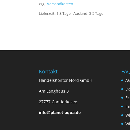
zzgl.
Versandkosten
Lieferzeit:
1-3 Tage - Ausland: 3-5 Tage
Kontakt
FA
HandelsKontor Nord GmbH
A
Da
Am Langhaus 3
Ec
27777 Ganderkesee
I
info@planet-aqua.de
Wi
Wi