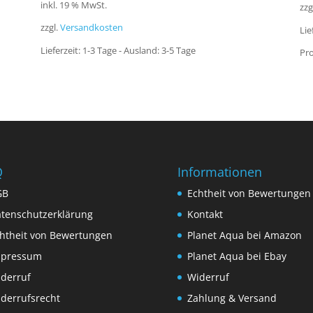
inkl. 19 % MwSt.
zzg
zzgl.
Versandkosten
Lie
Lieferzeit:
1-3 Tage - Ausland: 3-5 Tage
Pro
Q
Informationen
GB
Echtheit von Bewertungen
tenschutzerklärung
Kontakt
htheit von Bewertungen
Planet Aqua bei Amazon
mpressum
Planet Aqua bei Ebay
derruf
Widerruf
derrufsrecht
Zahlung & Versand