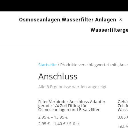
Osmoseanlagen Wasserfilter Anlagen
Wasserfilterg
Startseite
/ Produkte verschlagwortet mit „Ans
Anschluss
Alle 8 Ergebnisse werden angezeigt
Filter Verbinder Anschluss Adapter
Gehä
gerade 1/4 Zoll Fitting für
Zoll
Osmoseanlagen und Ersatzfilter
Wasse
2,95
€
–
13,95
€
3,85
2,95
€
–
1,40
€
/
Stück
inkl. 