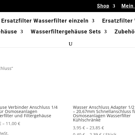
Shop
Mein
Ersatzfilter Wasserfilter einzeln
Ersatzfilter
ehäuse
Wasserfiltergehäuse Sets
Zubehör
chluss“
use Verbinder Anschluss 1/4
Wasser Anschluss Adapter 1/2 
 für Osmoseanlagen
– 20,67mm Schnellanschluss f
rfilter und Filtergehäuse
Osmoseanlagen Wasserfilter
Kühlschränke
€
–
11,00
€
3,95
€
–
23,85
€
MwSt.
0,40
€
–
2,39
€
/
Stück