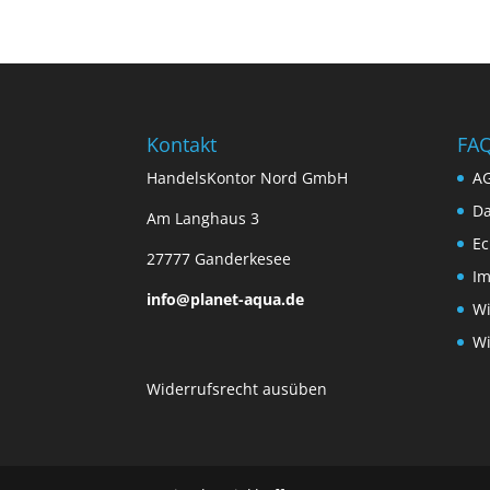
Kontakt
FA
HandelsKontor Nord GmbH
A
Da
Am Langhaus 3
Ec
27777 Ganderkesee
I
info@planet-aqua.de
Wi
Wi
Widerrufsrecht ausüben