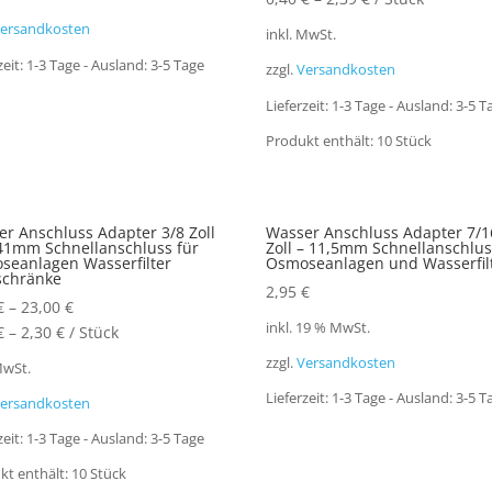
ersandkosten
inkl. MwSt.
zeit:
1-3 Tage - Ausland: 3-5 Tage
zzgl.
Versandkosten
Lieferzeit:
1-3 Tage - Ausland: 3-5 T
Produkt enthält: 10
Stück
r Anschluss Adapter 3/8 Zoll
Wasser Anschluss Adapter 7/1
,41mm Schnellanschluss für
Zoll – 11,5mm Schnellanschlus
seanlagen Wasserfilter
Osmoseanlagen und Wasserfil
schränke
2,95
€
€
–
23,00
€
inkl. 19 % MwSt.
€
–
2,30
€
/
Stück
zzgl.
Versandkosten
MwSt.
Lieferzeit:
1-3 Tage - Ausland: 3-5 T
ersandkosten
zeit:
1-3 Tage - Ausland: 3-5 Tage
kt enthält: 10
Stück