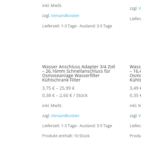
inkl. MwSt.
zzgl.
V
zzgl.
Versandkosten
Liefer
Lieferzeit:
1-3 Tage - Ausland: 3-5 Tage
Wasser Anschluss Adapter 3/4 Zoll
Wasse
– 26,16mm Schnellanschluss für
– 16
Osmoseanlage Wasserfilter
Osmo
Kühlschrank Filter
Kühl
3,75
€
–
25,99
€
3,49
0,38
€
–
2,60
€
/
Stück
0,35
inkl. MwSt.
inkl. 
zzgl.
Versandkosten
zzgl.
V
Lieferzeit:
1-3 Tage - Ausland: 3-5 Tage
Liefer
Produkt enthält: 10
Stück
Produ