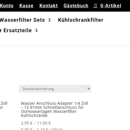
 Konto
Kasse
Kontakt
Gästebuch
0-Artikel
 Wasserfilter Sets
Kühlschrankfilter
 Ersatzteile
Zoll
Wasser Anschluss Adapter 1/4 Zoll
ür
– 12,91mm Schnellanschluss für
Osmoseanlagen Wasserfilter
Kühlschränke
2,95
€
–
11,00
€
0,30
€
–
1,10
€
/
Stück