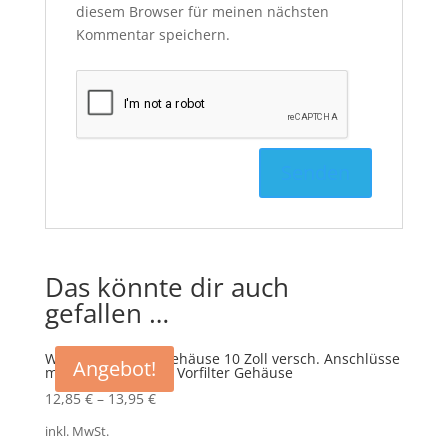
diesem Browser für meinen nächsten
Kommentar speichern.
Das könnte dir auch
gefallen …
Wasserfilter Filtergehäuse 10 Zoll versch. Anschlüsse
Angebot!
mit Wandhalter als Vorfilter Gehäuse
12,85
€
–
13,95
€
inkl. MwSt.