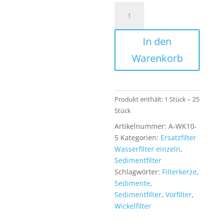
Premium
Sediment
Wickelfilter
In den
Kartusche
10
Warenkorb
Zoll
5
Mikron
Filterfeinheit
Produkt enthält: 1
Stück
– 25
Vorfilter
Stück
für
Artikelnummer:
A-WK10-
Brunnen
5
Kategorien:
Ersatzfilter
Garten
Wasserfilter einzeln
,
Trinkwasser
Sedimentfilter
Menge
Schlagwörter:
Filterkerze
,
Sedimente
,
Sedimentfilter
,
Vorfilter
,
Wickelfilter