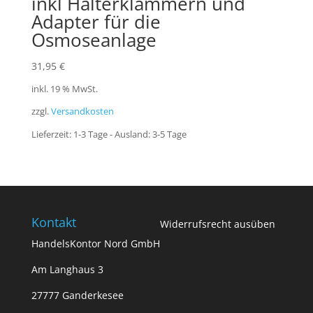
inkl Halterklammern und
Adapter für die
Osmoseanlage
31,95
€
inkl. 19 % MwSt.
zzgl.
Versandkosten
Lieferzeit:
1-3 Tage - Ausland: 3-5 Tage
Kontakt
Widerrufsrecht ausüben
HandelsKontor Nord GmbH
Am Langhaus 3
27777 Ganderkesee