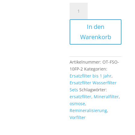
Osmose
Ersatzfilter
Set
In den
10
Zoll
Warenkorb
1
Jahre
für
6
Artikelnummer:
OT-FSO-
Stufen
10FP-2
Kategorien:
Osmoseanlage
Ersatzfilter bis 1 Jahr
,
Umkehrosmoseanlage
Ersatzfilter Wasserfilter
Wasserfilter
Sets
Schlagwörter:
Menge
ersatzfilter
,
Mineralfilter
,
osmose
,
Remineralisierung
,
Vorfilter