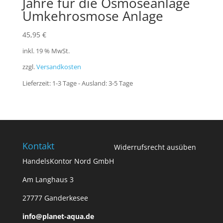
Jahre für die Osmoseanlage
Umkehrosmose Anlage
45,95
€
inkl. 19 % MwSt.
zzgl.
Versandkosten
Lieferzeit:
1-3 Tage - Ausland: 3-5 Tage
Kontakt
Widerrufsrecht ausüben
HandelsKontor Nord GmbH
Am Langhaus 3
27777 Ganderkesee
info@planet-aqua.de