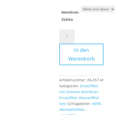
Membran
Stärke
Ersatzfilter
Set
7
In den
Sufen
1
Warenkorb
Jahr
mit
Negativ
Ionen
Artikelnummer:
PA-FS7-M
Filter
Kategorien:
Ersatzfilter
und
mit Osmose Membran
,
Osmose
Ersatzfilter Wasserfilter
Membran
Sets
Schlagwörter:
AIFIR
,
für
Aktivkohlefilter
,
die