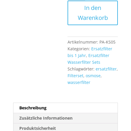
Set
In den
10
Zoll
Warenkorb
1/2
Jahr
5
Stufen
Artikelnummer:
PA-KS05
Osmoseanlage
Kategorien:
Ersatzfilter
und
bis 1 Jahr
,
Ersatzfilter
die
Wasserfilter Sets
Umkehrosmose
Schlagwörter:
ersatzfilter
,
inkl
Filterset
,
osmose
,
Kombifilter
wasserfilter
Menge
Beschreibung
Zusätzliche Informationen
Produktsicherheit