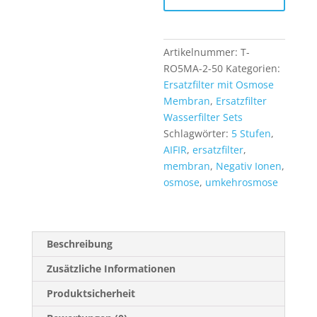
Stufen
1
Jahr
inkl
Artikelnummer:
T-
Negativ
RO5MA-2-50
Kategorien:
Ionen
Ersatzfilter mit Osmose
Filter
Membran
,
Ersatzfilter
und
Wasserfilter Sets
50
Schlagwörter:
5 Stufen
,
GPD
AIFIR
,
ersatzfilter
,
Membran
membran
,
Negativ Ionen
,
Menge
osmose
,
umkehrosmose
Beschreibung
Zusätzliche Informationen
Produktsicherheit