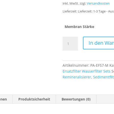
inkl. MwSt.
zzgl.
Versandkosten
Lieferzeit:
Lieferzeit: 1-3 Tage - Au
Membran Stärke
Ersatzfilter
In den Wa
Set
7
Sufen
mit
Artikelnummer:
PA-EFS7-M
Ka
Negativ
Ersatzfilter Wasserfilter Sets
S
Ionen
Remineralisierer
,
Sedimentfilt
Filter
und
Osmose
Membran
onen
Produktsicherheit
Bewertungen (0)
für
die