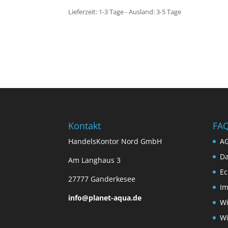
Lieferzeit:
1-3 Tage - Ausland: 3-5 Tage
Kontakt
FA
HandelsKontor Nord GmbH
A
Da
Am Langhaus 3
Ec
27777 Ganderkesee
I
info@planet-aqua.de
Wi
Wi