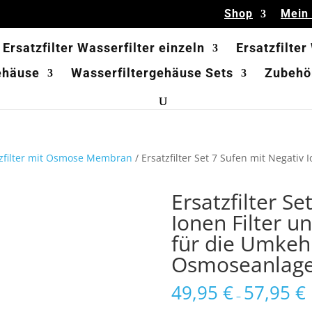
Shop
Mein
Ersatzfilter Wasserfilter einzeln
Ersatzfilter
ehäuse
Wasserfiltergehäuse Sets
Zubehör
tzfilter mit Osmose Membran
/ Ersatzfilter Set 7 Sufen mit Negati
Ersatzfilter Se
Ionen Filter
für die Umke
Osmoseanlag
49,95
€
57,95
€
–