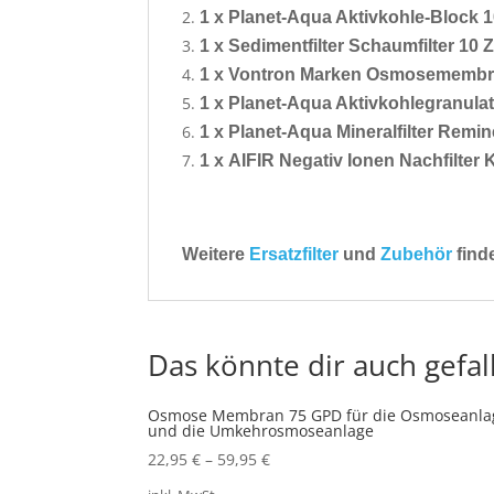
1 x Planet-Aqua Aktivkohle-Block 10
1 x Sedimentfilter Schaumfilter 10 Z
1 x Vontron Marken Osmosemembra
1 x
Planet-Aqua Aktivkohlegranulat
1 x
Planet-Aqua Mineralfilter Remin
1 x
AIFIR Negativ Ionen Nachfilter
Weitere
Ersatzfilter
und
Zubehör
find
Das könnte dir auch gefal
Osmose Membran 75 GPD für die Osmoseanla
und die Umkehrosmoseanlage
22,95
€
–
59,95
€