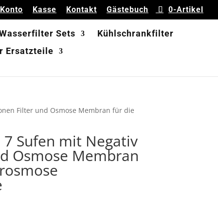
 Konto
Kasse
Kontakt
Gästebuch
0-Artikel
 Wasserfilter Sets
Kühlschrankfilter
 Ersatzteile
v Ionen Filter und Osmose Membran für die
t 7 Sufen mit Negativ
 und Osmose Membran
hrosmose
e