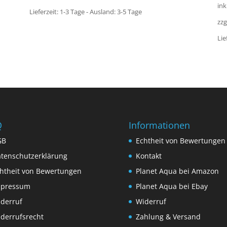
ink
Lieferzeit:
1-3 Tage - Ausland: 3-5 Tage
zzg
Lie
Q
Informationen
GB
Echtheit von Bewertungen
tenschutzerklärung
Kontakt
htheit von Bewertungen
Planet Aqua bei Amazon
mpressum
Planet Aqua bei Ebay
derruf
Widerruf
derrufsrecht
Zahlung & Versand