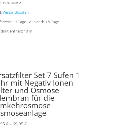
l. 19 % MwSt.
l.
Versandkosten
ferzeit:
1-3 Tage - Ausland: 3-5 Tage
dukt enthält: 10
m
rsatzfilter Set 7 Sufen 1
ahr mit Negativ Ionen
ilter und Osmose
embran für die
mkehrosmose
smoseanlage
,95
€
–
69,95
€