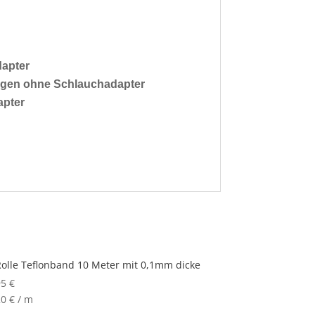
dapter
gängen ohne Schlauchadapter
apter
Rolle Teflonband 10 Meter mit 0,1mm dicke
95
€
20
€
/
m