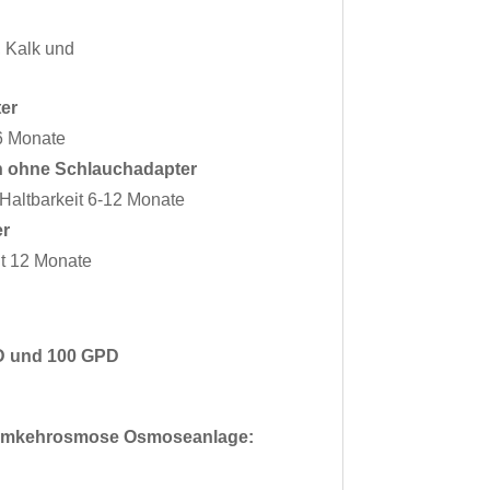
, Kalk und
ter
6 Monate
gen ohne Schlauchadapter
Haltbarkeit 6-12 Monate
er
it 12 Monate
PD und 100 GPD
ie Umkehrosmose Osmoseanlage: