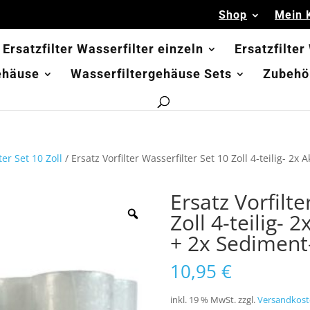
Shop
Mein 
Ersatzfilter Wasserfilter einzeln
Ersatzfilter
ehäuse
Wasserfiltergehäuse Sets
Zubehör
lter Set 10 Zoll
/ Ersatz Vorfilter Wasserfilter Set 10 Zoll 4-teilig- 2x 
Ersatz Vorfilte
Zoll 4-teilig- 
+ 2x Sediment
10,95
€
inkl. 19 % MwSt.
zzgl.
Versandkost