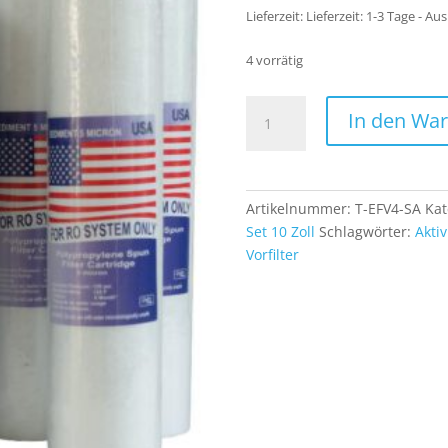
Lieferzeit:
Lieferzeit: 1-3 Tage - Au
4 vorrätig
Ersatz
In den Wa
Vorfilter
Wasserfilter
Set
10
Artikelnummer:
T-EFV4-SA
Kat
Zoll
Set 10 Zoll
Schlagwörter:
Aktiv
4-
Vorfilter
teilig-
2x
Aktivkohle-
Blockfilter
+
2x
Sediment-
Schaumfilter