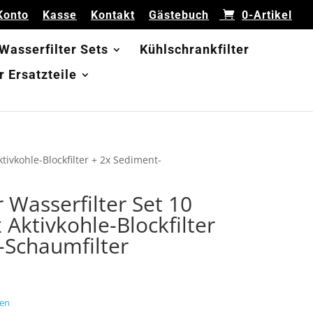
Konto
Kasse
Kontakt
Gästebuch
0-Artikel
 Wasserfilter Sets
Kühlschrankfilter
 Ersatzteile
Aktivkohle-Blockfilter + 2x Sediment-
r Wasserfilter Set 10
2x Aktivkohle-Blockfilter
-Schaumfilter
en