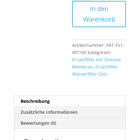
Jahr
In den
5
stufen
Warenkorb
Osmoseanlage
mit
100
GPD
Artikelnummer:
PAT-FS1-
Membran
WT100
Kategorien:
und
Ersatzfilter mit Osmose
Anschlusszubehör
Membran
,
Ersatzfilter
Menge
Wasserfilter Sets
Beschreibung
Zusätzliche Informationen
Bewertungen (0)