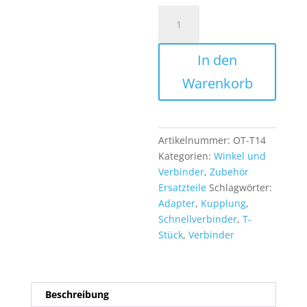
T-
Stück
Verbinder
In den
Kupplung
1/4
Warenkorb
Zoll
Schnellkupplung
Verbinderstück
für
Artikelnummer:
OT-T14
Osmose
Kategorien:
Winkel und
Schlauch
Verbinder
,
Zubehör
Menge
Ersatzteile
Schlagwörter:
Adapter
,
Kupplung
,
Schnellverbinder
,
T-
Stück
,
Verbinder
Beschreibung