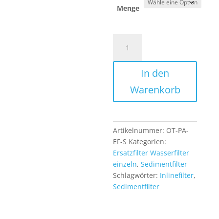
Menge
Inline
Sedimentfilter
mit
In den
5
Mikron
Warenkorb
Filterfeinheit
für
Umkehrosmose
Osmoseanlage
Artikelnummer:
OT-PA-
Wasserfilter
EF-S
Kategorien:
Menge
Ersatzfilter Wasserfilter
einzeln
,
Sedimentfilter
Schlagwörter:
Inlinefilter
,
Sedimentfilter