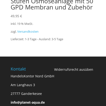
Stufen Osmoseanlage mit 50
GPD Membran und Zubehör
49,95
€
inkl. 19 % MwSt.
zzgl.
Versandkosten
Lieferzeit:
1-3 Tage - Ausland: 3-5 Tage
Kontakt
Widerrufsrecht ausüben
HandelsKontor Nord GmbH
Am Langhaus 3
27777 Ganderkesee
info@planet-aqua.de