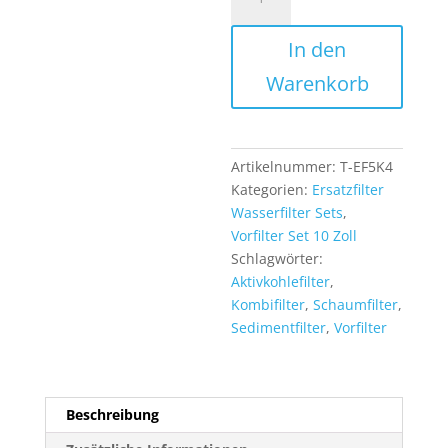
Vorfilter
Wasserfilter
In den
Set
10
Warenkorb
Zoll
4-
teilig-
2x
Artikelnummer:
T-EF5K4
Kombifilter
Kategorien:
Ersatzfilter
+
Wasserfilter Sets
,
2x
Vorfilter Set 10 Zoll
Sediment-
Schlagwörter:
Schaumfilter
Aktivkohlefilter
,
Menge
Kombifilter
,
Schaumfilter
,
Sedimentfilter
,
Vorfilter
Beschreibung