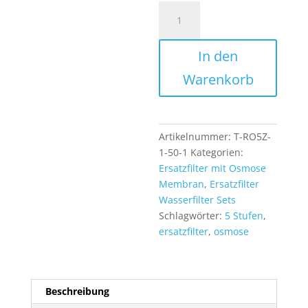
Ersatzfilter
Set
RO
In den
Umkehrosmose
Anlage
Warenkorb
5
Stufen
Wasserfilter
+
Artikelnummer:
T-RO5Z-
100
1-50-1
Kategorien:
GPD
Ersatzfilter mit Osmose
Membran
Membran
,
Ersatzfilter
+
Wasserfilter Sets
Zubehör
Schlagwörter:
5 Stufen
,
Menge
ersatzfilter
,
osmose
Beschreibung