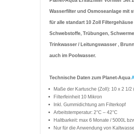
Planet-Aqua Ersatzfilter Vorfilter Set 
Wasserfilter und Osmoseanlage mit st
für alle standart 10 Zoll Filtergehäus
Schwebstoffe, Trübungen, Schwermet
Trinkwasser / Leitungswasser , Bru
auch im
Poolwasser.
Technische Daten zum Planet-Aqua
A
Maße der Kartusche (Zoll): 10 x 2 1/2 
Filterfeinheit 10 Mikron
Inkl. Gummidichtung am Filterkopf
Arbeitstemperatur: 2°C – 42°C
Haltbarkeit: max 6 Monate / 5000L bz
Nur für die Anwendung von Kaltwasse