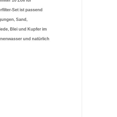
ilter 10 Zoll für
filter-Set ist passend
gungen, Sand,
iede, Blei und Kupfer
im
rnenwasser und natürlich