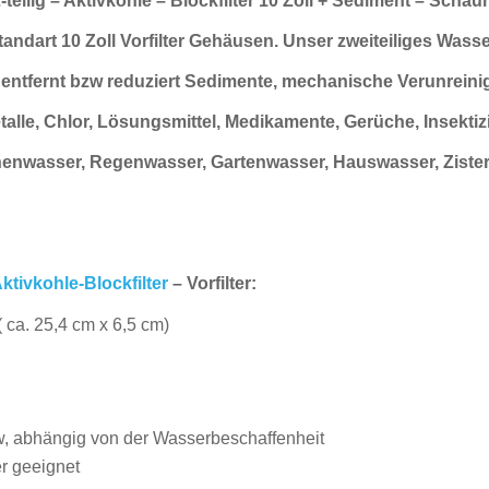
2-teilig – Aktivkohle – Blockfilter 10 Zoll + Sediment – Schaumf
andart 10 Zoll Vorfilter Gehäusen.
Unser zweiteiliges Wasser
e
entfernt bzw reduziert Sedimente, mechanische
Verunreini
alle, Chlor,
Lösungsmittel,
Medikamente, Gerüche, Insektiz
nnenwasser,
Regenwasser,
Gartenwasser, Hauswasser, Ziste
ktivkohle-Blockfilter
– Vorfilter:
( ca. 25,4 cm x 6,5 cm)
w, abhängig von der Wasserbeschaffenheit
r geeignet