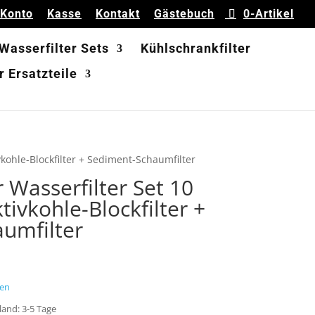
 Konto
Kasse
Kontakt
Gästebuch
0-Artikel
 Wasserfilter Sets
Kühlschrankfilter
 Ersatzteile
tivkohle-Blockfilter + Sediment-Schaumfilter
r Wasserfilter Set 10
Aktivkohle-Blockfilter +
umfilter
en
sland: 3-5 Tage