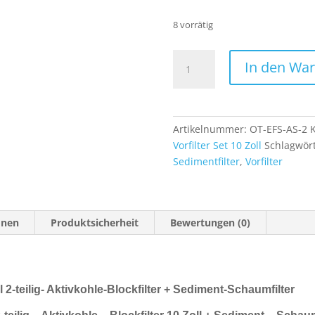
8 vorrätig
Ersatz
In den Wa
Vorfilter
Wasserfilter
Set
10
Artikelnummer:
OT-EFS-AS-2
K
Zoll
Vorfilter Set 10 Zoll
Schlagwör
2-
Sedimentfilter
,
Vorfilter
teilig-
Aktivkohle-
Blockfilter
+
onen
Produktsicherheit
Bewertungen (0)
Sediment-
Schaumfilter
Menge
ll 2-teilig- Aktivkohle-Blockfilter + Sediment-Schaumfilter