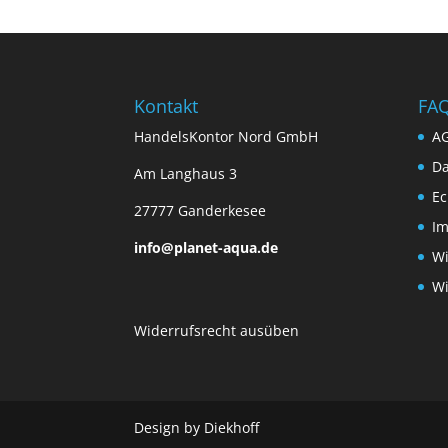
Kontakt
FA
HandelsKontor Nord GmbH
A
Da
Am Langhaus 3
Ec
27777 Ganderkesee
I
info@planet-aqua.de
Wi
Wi
Widerrufsrecht ausüben
Design by Diekhoff