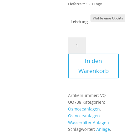
Lieferzeit:
1 - 3 Tage
Leistung
7
Stufen
Umkehrosmose
In den
Anlage
Osmose
Warenkorb
Tank
Membran
Wasserfilter
und
Artikelnummer:
VQ-
Zubehör
UO738
Kategorien:
von
Osmoseanlagen
,
VivaQuell
Osmoseanlagen
Menge
Wasserfilter Anlagen
Schlagwörter:
Anlage
,