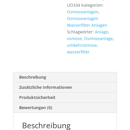
mit
UO334
Kategorien:
3/4
Osmoseanlagen
,
Zoll
Osmoseanlagen
Adapter
Wasserfilter Anlagen
Menge
Schlagwörter:
Anlage
,
osmose
,
Osmoseanlage
,
umkehrosmose
,
wasserfilter
Beschreibung
Zusätzliche Informationen
Produktsicherheit
Bewertungen (0)
Beschreibung