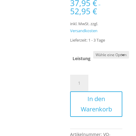
37,95
€
–
52,95
€
inkl. MwSt.
zzgl.
Versandkosten
Lieferzeit:
1 - 3 Tage
Leistung
3
Stufen
Umkehrosmose
In den
Anlage
inkl.
Warenkorb
Membran
Wasserfilter
und
Zubehör
Artikelnummer:
VQ-