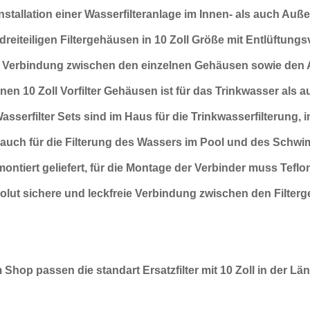
nstallation einer Wasserfilteranlage im Innen- als auch
Auße
dreiteiligen Filtergehäusen in 10 Zoll
Größe mit
Entlüftungsv
ie Verbindung zwischen
den einzelnen Gehäusen sowie den A
inen 10 Zoll Vorfilter Gehäusen ist für das Trinkwasser
als a
asserfilter Sets sind im Haus für die Trinkwasser
filterung, 
 auch für die Filterung des Wassers im Pool und des Sch
ontiert geliefert, für die Montage der Verbinder
muss
Teflo
solut sichere und leckfreie Verbindung zwischen den Filte
Shop passen die standart Ersatzfilter mit 10 Zoll in der L