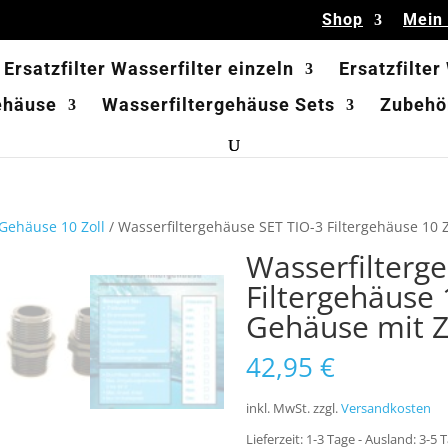
Shop
Mein
Ersatzfilter Wasserfilter einzeln
Ersatzfilter
ehäuse
Wasserfiltergehäuse Sets
Zubehör
-Gehäuse 10 Zoll
/ Wasserfiltergehäuse SET TIO-3 Filtergehäuse 10 Z
Wasserfilterg
Filtergehäuse 1
Gehäuse mit 
42,95
€
inkl. MwSt.
zzgl.
Versandkosten
Lieferzeit:
1-3 Tage - Ausland: 3-5 