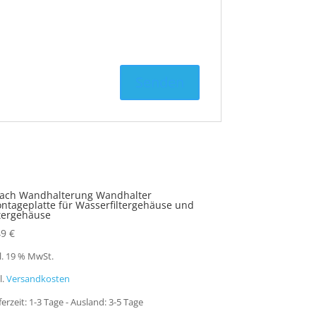
fach Wandhalterung Wandhalter
ntageplatte für Wasserfiltergehäuse und
ltergehäuse
49
€
l. 19 % MwSt.
l.
Versandkosten
ferzeit:
1-3 Tage - Ausland: 3-5 Tage