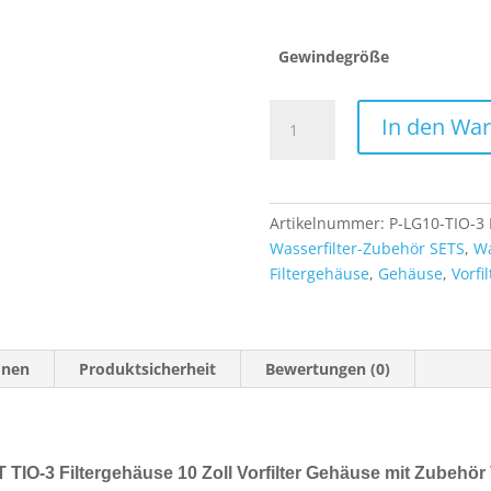
Gewindegröße
Wasserfiltergehäuse
In den Wa
SET
TIO-
3
Filtergehäuse
Artikelnummer:
P-LG10-TIO-3
10
Wasserfilter-Zubehör SETS
,
Wa
Zoll
Filtergehäuse
,
Gehäuse
,
Vorfil
Vorfilter
Gehäuse
mit
Zubehör
onen
Produktsicherheit
Bewertungen (0)
Menge
TIO-3 Filtergehäuse 10 Zoll Vorfilter Gehäuse mit Zubehör