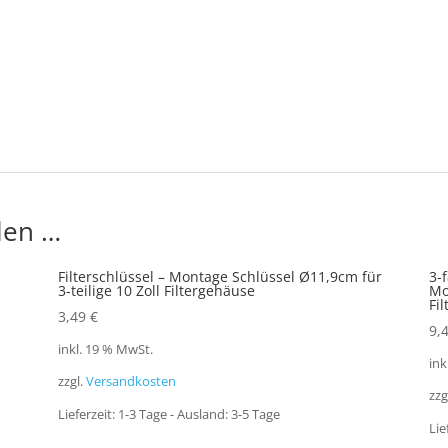
len …
Filterschlüssel – Montage Schlüssel Ø11,9cm für
3-
3-teilige 10 Zoll Filtergehäuse
Mo
Fi
3,49
€
9,
inkl. 19 % MwSt.
ink
zzgl.
Versandkosten
zzg
Lieferzeit:
1-3 Tage - Ausland: 3-5 Tage
Lie