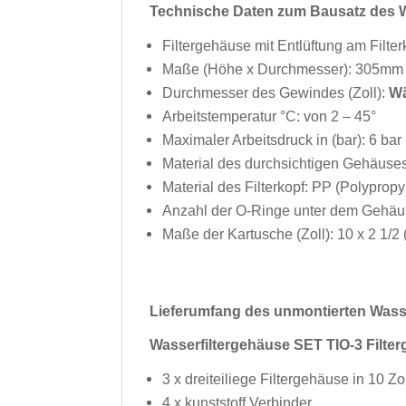
Technische Daten zum Bausatz des W
Filtergehäuse mit Entlüftung am Fil
Maße (Höhe x Durchmesser): 305mm
Durchmesser des Gewindes (Zoll):
Wä
Arbeitstemperatur °C: von 2 – 45°
Maximaler Arbeitsdruck in (bar): 6 bar
Material des durchsichtigen Gehäuses:
Material des Filterkopf: PP (Polypropy
Anzahl der O-Ringe unter dem Gehäu
Maße der Kartusche (Zoll): 10 x 2 1/2 
Lieferumfang des unmontierten Wasse
Wasserfiltergehäuse SET TIO-3 Filter
3 x dreiteiliege Filtergehäuse in 10 Zol
4 x kunststoff Verbinder