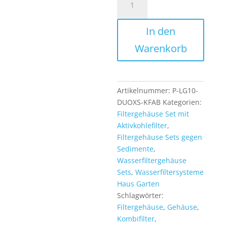
Filtergehäuse
Duo
In den
XS
10
Warenkorb
Zoll
inkl
Verbinder
Kombifilter
Artikelnummer:
P-LG10-
und
DUOXS-KFAB
Kategorien:
Aktivkohleblock
Filtergehäuse Set mit
Menge
Aktivkohlefilter
,
Filtergehäuse Sets gegen
Sedimente
,
Wasserfiltergehäuse
Sets
,
Wasserfiltersysteme
Haus Garten
Schlagwörter:
Filtergehäuse
,
Gehäuse
,
Kombifilter
,