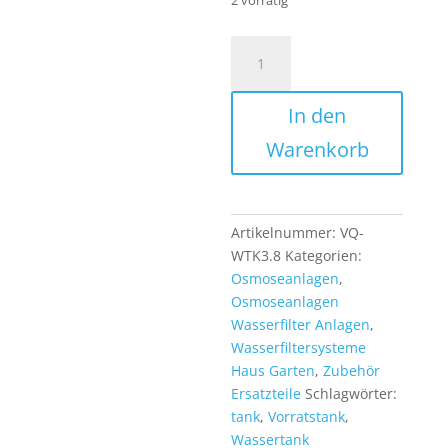
VivaQuell
Wassertank
aus
In den
Kunststoff
3,8
Warenkorb
Gallonen
ca.
14
L
Artikelnummer:
VQ-
brutto
WTK3.8
Kategorien:
Vorratsbehälter
Osmoseanlagen
,
für
Osmoseanlagen
Osmoseanlagen
Wasserfilter Anlagen
,
Menge
Wasserfiltersysteme
Haus Garten
,
Zubehör
Ersatzteile
Schlagwörter:
tank
,
Vorratstank
,
Wassertank