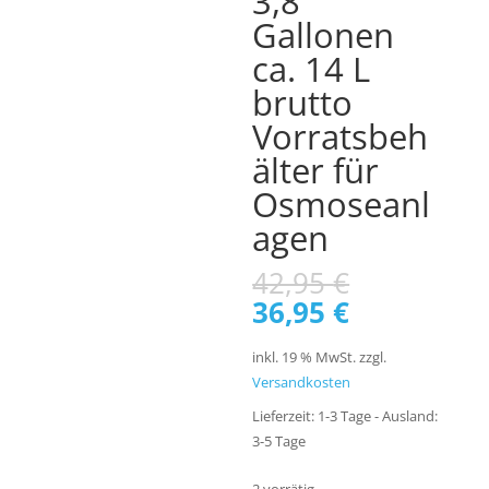
3,8
Gallonen
ca. 14 L
brutto
Vorratsbeh
älter für
Osmoseanl
agen
Ursprüngl
42,95
€
Preis
Aktueller
36,95
€
war:
Preis
42,95 €
ist:
inkl. 19 % MwSt.
zzgl.
36,95 €.
Versandkosten
Lieferzeit:
1-3 Tage - Ausland:
3-5 Tage
2 vorrätig