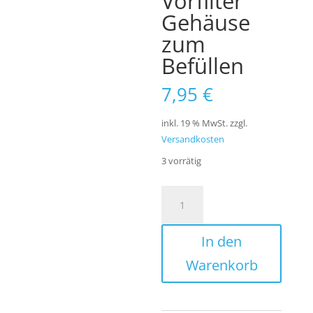
Vorfilter
Gehäuse
zum
Befüllen
7,95
€
inkl. 19 % MwSt.
zzgl.
Versandkosten
3 vorrätig
VivaQuell
Leerfilter
Gehäuse
In den
10
Zoll
Warenkorb
-
Vorfilter
Gehäuse