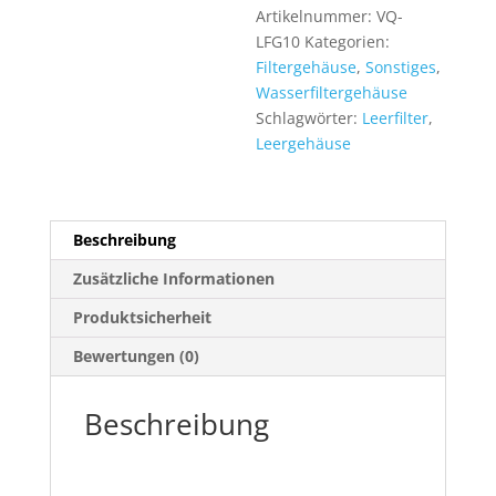
zum
Artikelnummer:
VQ-
Befüllen
LFG10
Kategorien:
Menge
Filtergehäuse
,
Sonstiges
,
Wasserfiltergehäuse
Schlagwörter:
Leerfilter
,
Leergehäuse
Beschreibung
Zusätzliche Informationen
Produktsicherheit
Bewertungen (0)
Beschreibung