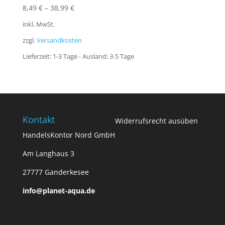
8,49
€
–
38,99
€
inkl. MwSt.
zzgl.
Versandkosten
Lieferzeit:
1-3 Tage - Ausland: 3-5 Tage
Kontakt
Widerrufsrecht ausüben
HandelsKontor Nord GmbH
Am Langhaus 3
27777 Ganderkesee
info@planet-aqua.de