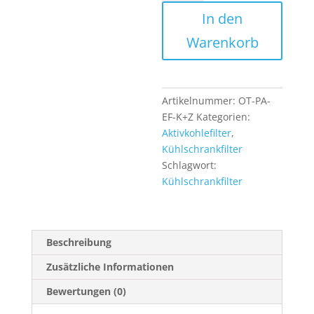
für
In den
SBS
Side
Warenkorb
by
Side
Kühlschränke
inkl
Artikelnummer:
OT-PA-
Adapter
EF-K+Z
Kategorien:
und
Aktivkohlefilter
,
Schlauch
Kühlschrankfilter
Menge
Schlagwort:
Kühlschrankfilter
Beschreibung
Zusätzliche Informationen
Bewertungen (0)