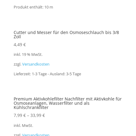
Produkt enthält: 10
m
Cutter und Messer für den Osmoseschlauch bis 3/8
Zoll
4,49
€
inkl. 19 % MwSt.
zzgl.
Versandkosten
Lieferzeit:
1-3 Tage - Ausland: 3-5 Tage
Premium Aktivkohlefilter Nachfilter mit Aktivkohle für
Osmoseanlagen, Wasserfilter und als
Kühlschrankfilter
7,99
€
–
33,99
€
inkl. MwSt.
zzgl.
Versandkosten