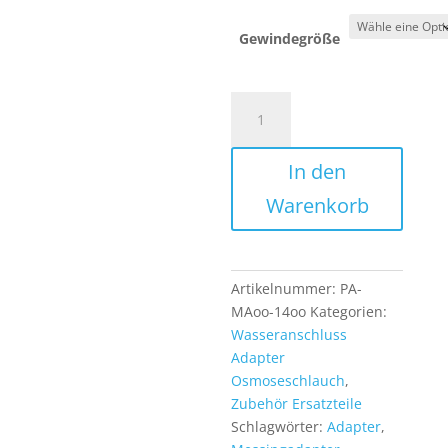
Gewindegröße
Messing
Wasseranschluss
Adapter
In den
für
Osmoseanlage
Warenkorb
und
Kühlschrank
Wasserfilter
in
Artikelnummer:
PA-
versch
MAoo-14oo
Kategorien:
Größen
Wasseranschluss
Menge
Adapter
Osmoseschlauch
,
Zubehör Ersatzteile
Schlagwörter:
Adapter
,