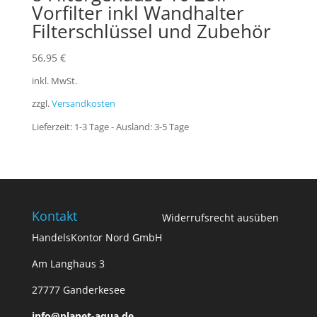
Vorfilter inkl Wandhalter
Filterschlüssel und Zubehör
56,95
€
inkl. MwSt.
zzgl.
Versandkosten
Lieferzeit:
1-3 Tage - Ausland: 3-5 Tage
Kontakt
Widerrufsrecht ausüben
HandelsKontor Nord GmbH
Am Langhaus 3
27777 Ganderkesee
info@planet-aqua.de