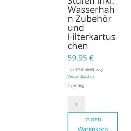
Stufen inkl.
Wasserhah
n Zubehör
und
Filterkartus
chen
59,95
€
inkl. 19 % MwSt.
zzgl.
Versandkosten
2 vorrätig
Küchenfilter
Untertischfilter
2
In den
Stufen
inkl.
Warenkorb