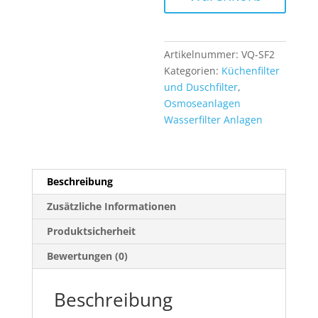
Wasserhahn
Zubehör
und
Filterkartuschen
Artikelnummer:
VQ-SF2
Menge
Kategorien:
Küchenfilter
und Duschfilter
,
Osmoseanlagen
Wasserfilter Anlagen
Beschreibung
Zusätzliche Informationen
Produktsicherheit
Bewertungen (0)
Beschreibung