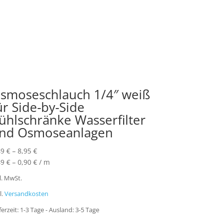
smoseschlauch 1/4″ weiß
ür Side-by-Side
ühlschränke Wasserfilter
nd Osmoseanlagen
49
€
–
8,95
€
49
€
–
0,90
€
/
m
l. MwSt.
l.
Versandkosten
ferzeit:
1-3 Tage - Ausland: 3-5 Tage