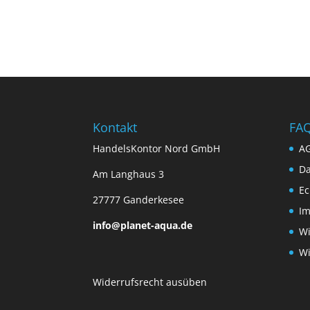
Kontakt
FA
HandelsKontor Nord GmbH
A
Da
Am Langhaus 3
Ec
27777 Ganderkesee
I
info@planet-aqua.de
Wi
Wi
Widerrufsrecht ausüben