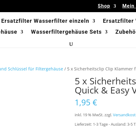
Shop
Mein
Ersatzfilter Wasserfilter einzeln
Ersatzfilter
ehäuse
Wasserfiltergehäuse Sets
Zubehör
nd Schlüssel für Filtergehäuse
/ 5 x Sicherheitsclip Clip Klammer
5 x Sicherheit
Quick & Easy 
1,95
€
inkl. 19 % MwSt.
zzgl.
Versandkost
Lieferzeit:
1-3 Tage - Ausland: 3-5 