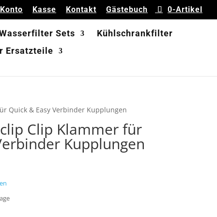
 Konto
Kasse
Kontakt
Gästebuch
0-Artikel
 Wasserfilter Sets
Kühlschrankfilter
 Ersatzteile
 für Quick & Easy Verbinder Kupplungen
sclip Clip Klammer für
Verbinder Kupplungen
en
Tage