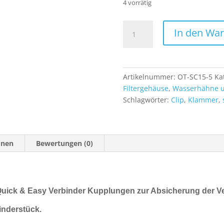
4 vorrätig
5
In den Wa
x
Sicherheitsclip
Clip
Klammer
Artikelnummer:
OT-SC15-5
Ka
für
Filtergehäuse
,
Wasserhähne u
Quick
Schlagwörter:
Clip
,
Klammer
,
&
Easy
Verbinder
Kupplungen
onen
Bewertungen (0)
Menge
r Quick & Easy Verbinder Kupplungen zur Absicherung der 
nderstück.