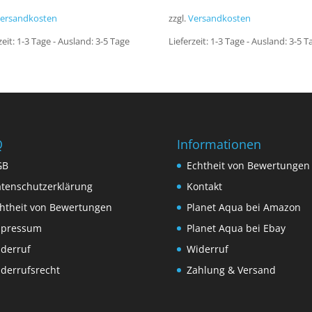
ersandkosten
zzgl.
Versandkosten
zeit:
1-3 Tage - Ausland: 3-5 Tage
Lieferzeit:
1-3 Tage - Ausland: 3-5 T
Q
Informationen
GB
Echtheit von Bewertungen
tenschutzerklärung
Kontakt
htheit von Bewertungen
Planet Aqua bei Amazon
mpressum
Planet Aqua bei Ebay
derruf
Widerruf
derrufsrecht
Zahlung & Versand