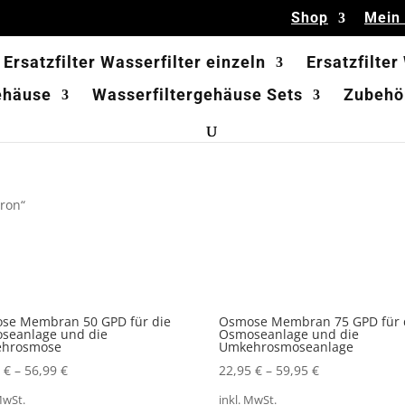
Shop
Mein
Ersatzfilter Wasserfilter einzeln
Ersatzfilter
ehäuse
Wasserfiltergehäuse Sets
Zubehör
tron“
se Membran 50 GPD für die
Osmose Membran 75 GPD für 
seanlage und die
Osmoseanlage und die
hrosmose
Umkehrosmoseanlage
5
€
–
56,99
€
22,95
€
–
59,95
€
MwSt.
inkl. MwSt.