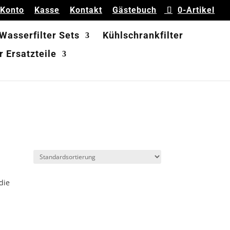
 Konto
Kasse
Kontakt
Gästebuch
0-Artikel
 Wasserfilter Sets
Kühlschrankfilter
 Ersatzteile
die