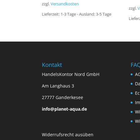
zzgl.
Versandkosten
zzgl.
V
Lieferzeit:
1-3 Tage - Ausland: 3-5 Tage
Liefer
Kontakt
FA
HandelsKontor Nord GmbH
A
Da
Am Langhaus 3
Ec
27777 Ganderkesee
I
info@planet-aqua.de
Wi
Wi
Widerrufsrecht ausüben