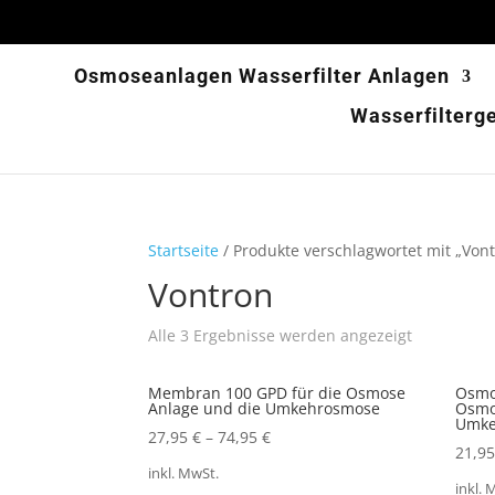
Osmoseanlagen Wasserfilter Anlagen
Wasserfilterg
Startseite
/ Produkte verschlagwortet mit „Von
Vontron
Alle 3 Ergebnisse werden angezeigt
Membran 100 GPD für die Osmose
Osmo
Anlage und die Umkehrosmose
Osmo
Umke
27,95
€
–
74,95
€
21,9
inkl. MwSt.
inkl. 