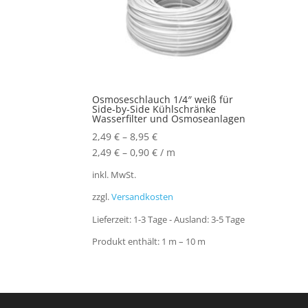
Osmoseschlauch 1/4″ weiß für
Side-by-Side Kühlschränke
Wasserfilter und Osmoseanlagen
2,49
€
–
8,95
€
2,49
€
–
0,90
€
/
m
inkl. MwSt.
zzgl.
Versandkosten
Lieferzeit:
1-3 Tage - Ausland: 3-5 Tage
Produkt enthält: 1
m
– 10
m