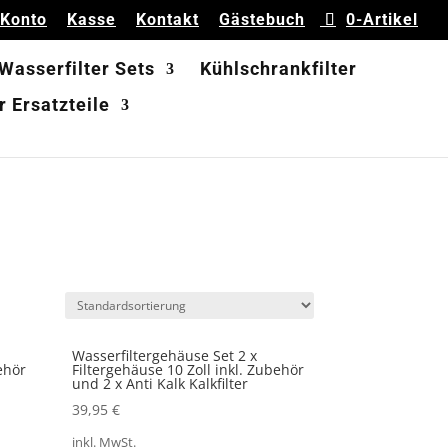
 Konto
Kasse
Kontakt
Gästebuch
0-Artikel
 Wasserfilter Sets
Kühlschrankfilter
 Ersatzteile
Wasserfiltergehäuse Set 2 x
ehör
Filtergehäuse 10 Zoll inkl. Zubehör
und 2 x Anti Kalk Kalkfilter
39,95
€
inkl. MwSt.