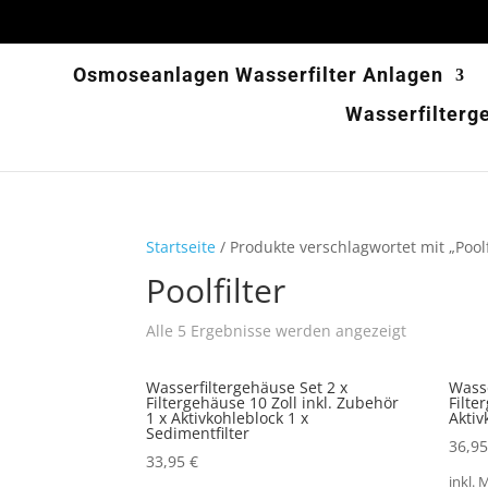
Osmoseanlagen Wasserfilter Anlagen
Wasserfilterg
Startseite
/ Produkte verschlagwortet mit „Poolf
Poolfilter
Alle 5 Ergebnisse werden angezeigt
Wasserfiltergehäuse Set 2 x
Wasse
Filtergehäuse 10 Zoll inkl. Zubehör
Filte
1 x Aktivkohleblock 1 x
Aktiv
Sedimentfilter
36,9
33,95
€
inkl. 