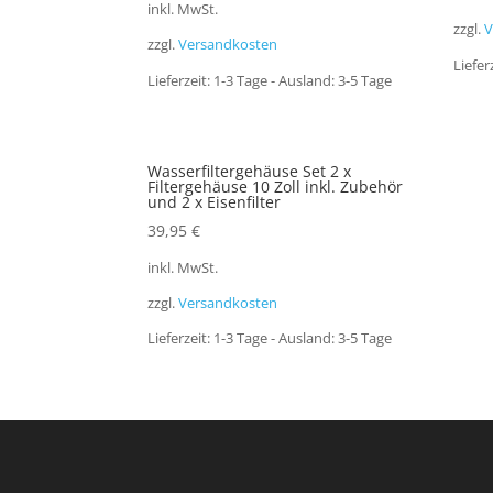
inkl. MwSt.
zzgl.
V
zzgl.
Versandkosten
Liefer
Lieferzeit:
1-3 Tage - Ausland: 3-5 Tage
Wasserfiltergehäuse Set 2 x
Filtergehäuse 10 Zoll inkl. Zubehör
und 2 x Eisenfilter
39,95
€
inkl. MwSt.
zzgl.
Versandkosten
Lieferzeit:
1-3 Tage - Ausland: 3-5 Tage