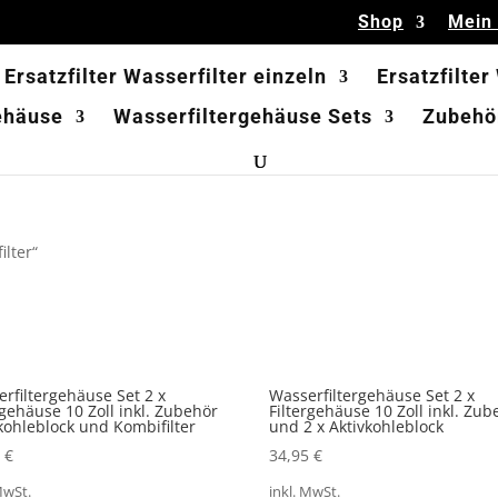
Shop
Mein
Ersatzfilter Wasserfilter einzeln
Ersatzfilter
ehäuse
Wasserfiltergehäuse Sets
Zubehör
ilter“
rfiltergehäuse Set 2 x
Wasserfiltergehäuse Set 2 x
rgehäuse 10 Zoll inkl. Zubehör
Filtergehäuse 10 Zoll inkl. Zub
kohleblock und Kombifilter
und 2 x Aktivkohleblock
5
€
34,95
€
MwSt.
inkl. MwSt.