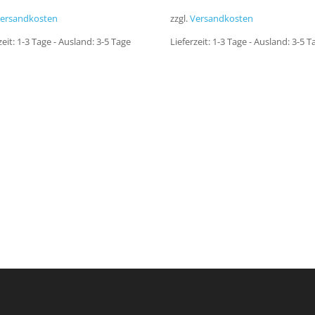
ersandkosten
zzgl.
Versandkosten
zeit:
1-3 Tage - Ausland: 3-5 Tage
Lieferzeit:
1-3 Tage - Ausland: 3-5 T