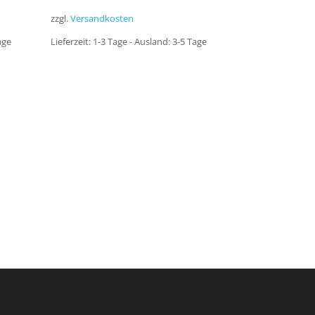
zzgl.
Versandkosten
age
Lieferzeit:
1-3 Tage - Ausland: 3-5 Tage