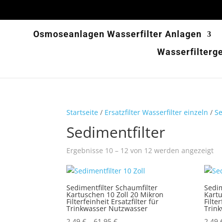
Osmoseanlagen Wasserfilter Anlagen
Wasserfilterg
Startseite
/
Ersatzfilter Wasserfilter einzeln
/
Se
Sedimentfilter
Ergebnisse 10 – 12 von 12 werden angezeigt
Sedimentfilter Schaumfilter
Sedim
Kartuschen 10 Zoll 20 Mikron
Kart
Filterfeinheit Ersatzfilter für
Filte
Trinkwasser Nutzwasser
Trin
2,49
€
–
61,95
€
2,49