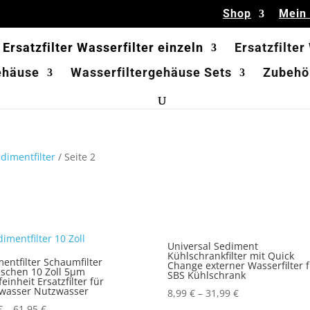
Shop
Mein
Ersatzfilter Wasserfilter einzeln
Ersatzfilter
ehäuse
Wasserfiltergehäuse Sets
Zubehör
dimentfilter
/ Seite 2
Universal Sediment
Kühlschrankfilter mit Quick
entfilter Schaumfilter
Change externer Wasserfilter 
uschen 10 Zoll 5µm
SBS Kühlschrank
rfeinheit Ersatzfilter für
kwasser Nutzwasser
8,99
€
–
31,99
€
€
–
61,95
€