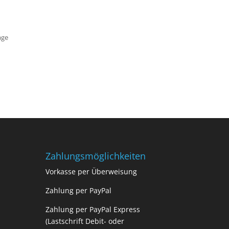
age
Zahlungsmöglichkeiten
Vorkasse per Überweisung
Zahlung per PayPal
Zahlung per PayPal Express
(Lastschrift Debit- oder