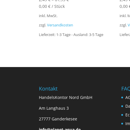
0,00
€
/
Stück
0,00
inkl. MwSt.
inkl. 
zzgl.
Versandkosten
zzgl.
V
Lieferzeit:
1-3 Tage - Ausland: 3-5 Tage
Liefer
Kontakt
FA
HandelsKontor Nord GmbH
A
Da
Am Langhaus 3
Ec
27777 Ganderkesee
I
info@planet-aqua.de