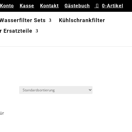
 Konto
Kasse
Kontakt
Gästebuch
0-Artikel
 Wasserfilter Sets
Kühlschrankfilter
 Ersatzteile
für