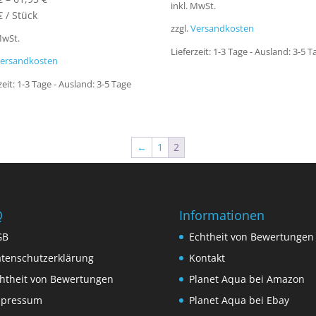
inkl. MwSt.
€
/
Stück
zzgl.
Versandkosten
MwSt.
Lieferzeit:
1-3 Tage - Ausland: 3-5 T
ersandkosten
zeit:
1-3 Tage - Ausland: 3-5 Tage
←
1
2
Q
Informationen
GB
Echtheit von Bewertungen
tenschutzerklärung
Kontakt
htheit von Bewertungen
Planet Aqua bei Amazon
mpressum
Planet Aqua bei Ebay